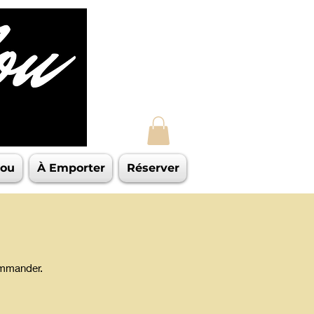
lou
À Emporter
Réserver
ommander.